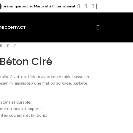
Livraison partout au Maroc et à l'international
RE
CONTACT
Béton Ciré
ine à votre intérieur avec cette table basse en
esign minimaliste à une finition soignée, parfaite
istant et durable.
pour un look intemporel.
ntes couleurs et finitions.