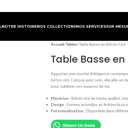
L
NOTRE HISTOIRE
NOS COLLECTIONS
NOS SERVICES
SUR MESU
Accueil
Tables
Table Basse en Béton Ciré
Table Basse en 
Apportez une touche d’élégance contempora
béton ciré. Conçue avec soin, elle allie un d
pour sublimer vos espaces de vie.
Matériau
: Béton ciré de haute qualité, rés
Design
: Formes arrondies et finition lisse 
Personnalisation
: Disponible dans différe
Obtenir Un Devis