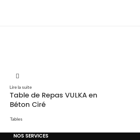
Lire la suite
Table de Repas VULKA en
Lire la suite
Table ZAY
Béton Ciré
Tables
Tables
NOS SERVICES