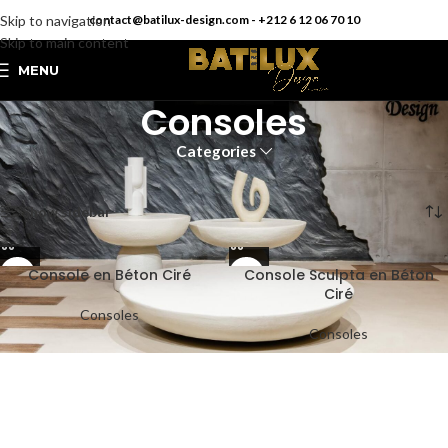
Skip to navigation
contact@batilux-design.com - +212 6 12 06 70 10
Skip to main content
MENU
Consoles
Categories
Accueil
Consoles
2 résultats affichés
Show sidebar
Console en Béton Ciré
Console Sculpta en Béton
Ciré
Consoles
Consoles