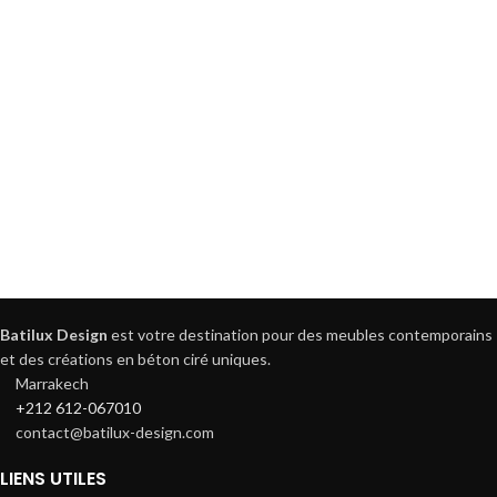
Batilux Design
est votre destination pour des meubles contemporains
et des créations en béton ciré uniques.
Marrakech
+212 612-067010
contact@batilux-design.com
LIENS UTILES