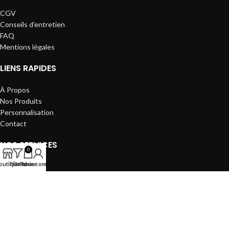
CGV
Conseils d’entretien
FAQ
Mentions légales
LIENS RAPIDES
À Propos
Nos Produits
Personnalisation
Contact
NOS SERVICES
0
outique
Filtres
Panier
Mon compte
Béton ciré
Terrazzo
Résine Drainante
Piscine Lagon
© Batilux Design 2024. Tous droits réservés. Développé par
MA
Création Digitale